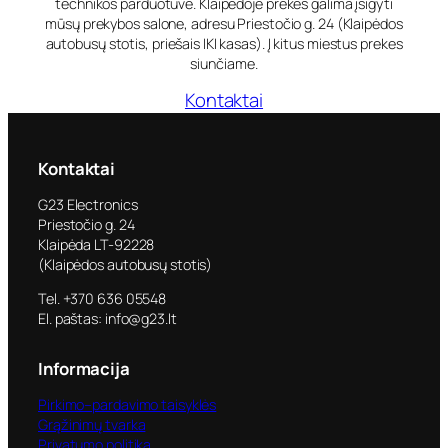
technikos parduotuvė. Klaipėdoje prekes galima įsigyti
mūsų prekybos salone, adresu Priestočio g. 24 (Klaipėdos
autobusų stotis, priešais IKI kasas). Į kitus miestus prekes
siunčiame.
Kontaktai
Kontaktai
G23 Electronics
Priestočio g. 24
Klaipėda LT-92228
(Klaipėdos autobusų stotis)
Tel. +370 636 05548
El. paštas: info@g23.lt
Informacija
Pirkimo–pardavimo taisyklės
Grąžinimų tvarka
Privatumo politika