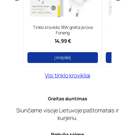
0W GaN ir
Tinklo kroviklis 18W greita įkrova
Type-C tinkl
Borofone
Foneng
14,99 €
Į krepšelį
Į
Visi tinklo krovikliai
Greitas siuntimas
Siunčiame visoje Lietuvoje paštomatais ir
kurjeriu.
Prekyba salone