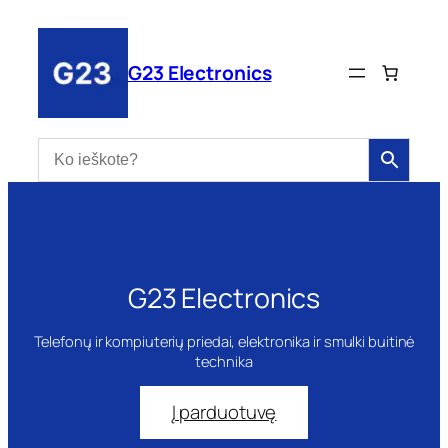
Eiti
prie
turinio
G23 Electronics
G23 Electronics
Telefonų ir kompiuterių priedai, elektronika ir smulki buitinė
technika
Į parduotuvę