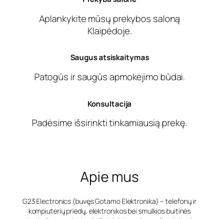
Aplankykite mūsų prekybos saloną
Klaipėdoje.
Saugus atsiskaitymas
Patogūs ir saugūs apmokėjimo būdai.
Konsultacija
Padėsime išsirinkti tinkamiausią prekę.
Apie mus
G23 Electronics (buvęs Gotamo Elektronika) – telefonų ir
kompiuterių priedų, elektronikos bei smulkios buitinės