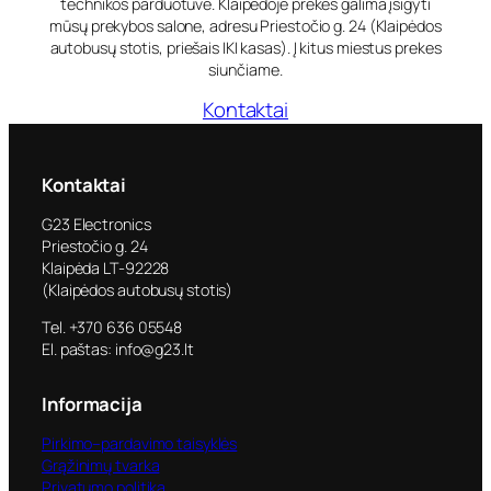
technikos parduotuvė. Klaipėdoje prekes galima įsigyti
mūsų prekybos salone, adresu Priestočio g. 24 (Klaipėdos
autobusų stotis, priešais IKI kasas). Į kitus miestus prekes
siunčiame.
Kontaktai
Kontaktai
G23 Electronics
Priestočio g. 24
Klaipėda LT-92228
(Klaipėdos autobusų stotis)
Tel. +370 636 05548
El. paštas: info@g23.lt
Informacija
Pirkimo–pardavimo taisyklės
Grąžinimų tvarka
Privatumo politika