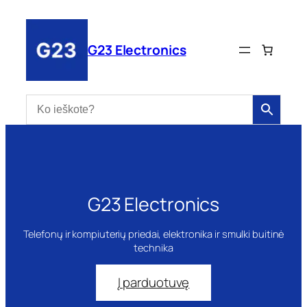
Eiti
prie
turinio
G23 Electronics
G23 Electronics
Telefonų ir kompiuterių priedai, elektronika ir smulki buitinė
technika
Į parduotuvę