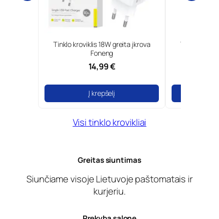
0W GaN ir
Tinklo kroviklis 18W greita įkrova
Type-C tinkl
Borofone
Foneng
14,99 €
Į krepšelį
Į
Visi tinklo krovikliai
Greitas siuntimas
Siunčiame visoje Lietuvoje paštomatais ir
kurjeriu.
Prekyba salone