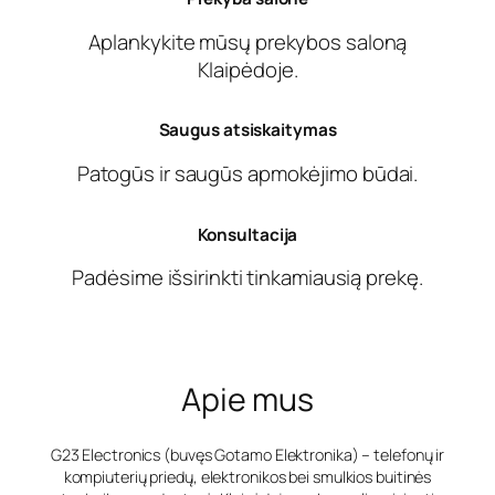
Aplankykite mūsų prekybos saloną
Klaipėdoje.
Saugus atsiskaitymas
Patogūs ir saugūs apmokėjimo būdai.
Konsultacija
Padėsime išsirinkti tinkamiausią prekę.
Apie mus
G23 Electronics (buvęs Gotamo Elektronika) – telefonų ir
kompiuterių priedų, elektronikos bei smulkios buitinės