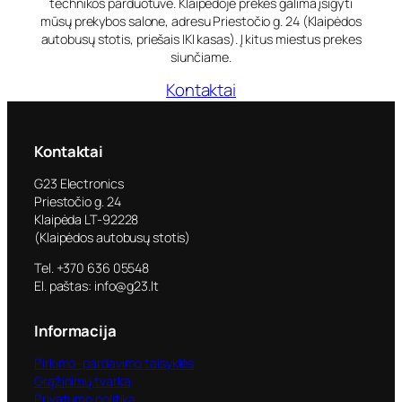
technikos parduotuvė. Klaipėdoje prekes galima įsigyti
mūsų prekybos salone, adresu Priestočio g. 24 (Klaipėdos
autobusų stotis, priešais IKI kasas). Į kitus miestus prekes
siunčiame.
Kontaktai
Kontaktai
G23 Electronics
Priestočio g. 24
Klaipėda LT-92228
(Klaipėdos autobusų stotis)
Tel. +370 636 05548
El. paštas: info@g23.lt
Informacija
Pirkimo–pardavimo taisyklės
Grąžinimų tvarka
Privatumo politika