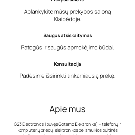
Aplankykite mūsų prekybos saloną
Klaipėdoje.
Saugus atsiskaitymas
Patogūs ir saugūs apmokėjimo būdai.
Konsultacija
Padėsime išsirinkti tinkamiausią prekę.
Apie mus
G23 Electronics (buvęs Gotamo Elektronika) – telefonų ir
kompiuterių priedų, elektronikos bei smulkios buitinės