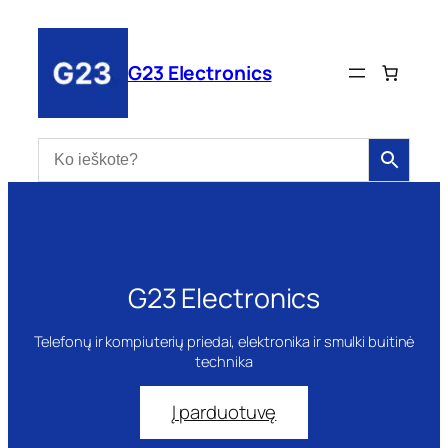
Eiti
prie
turinio
G23 Electronics
G23 Electronics
Telefonų ir kompiuterių priedai, elektronika ir smulki buitinė
technika
Į parduotuvę