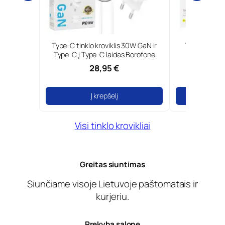
5W GaN ir
Type-C tinklo kroviklis 30W GaN ir
Tinklo krovik
 Foneng
Type-C į Type-C laidas Borofone
28,95 €
1
Į krepšelį
Į
Visi tinklo krovikliai
Greitas siuntimas
Siunčiame visoje Lietuvoje paštomatais ir
kurjeriu.
Prekyba salone