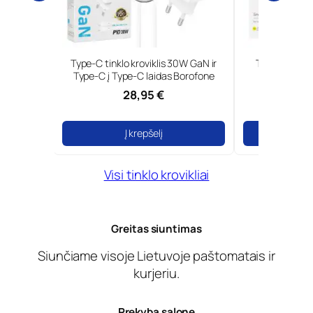
oviklis 30W GaN ir
Tinklo kroviklis 18W greita įkrova
Typ
 laidas Borofone
Foneng
95 €
14,99 €
epšelį
Į krepšelį
Visi tinklo krovikliai
Greitas siuntimas
Siunčiame visoje Lietuvoje paštomatais ir
kurjeriu.
Prekyba salone