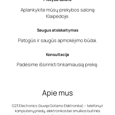
Aplankykite mūsų prekybos saloną
Klaipėdoje.
Saugus atsiskaitymas
Patogūs ir saugūs apmokėjimo būdai.
Konsultacija
Padėsime išsirinkti tinkamiausią prekę.
Apie mus
G23 Electronics (buvęs Gotamo Elektronika) – telefonų ir
kompiuterių priedų, elektronikos bei smulkios buitinės