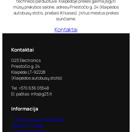
technikos parduotuvė. Klaipėdoje prekes galima įsigyti
mūsų prekybos salone, adresu Priestočio g. 24 (Klaipėdos
autobusų stotis, priešais IKI kasas). Į kitus miestus prekes
siunčiame.
Kontaktai
Kontaktai
G23 Electronics
Priestočio g. 24
Klaipėda LT-92228
(Klaipėdos autobusų stotis)
Tel. +370 636 05548
El. paštas: info@g23.lt
Informacija
Pirkimo–pardavimo taisyklės
Grąžinimų tvarka
Privatumo politika