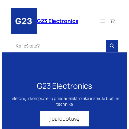
Eiti
prie
turinio
G23 Electronics
G23 Electronics
Telefonų ir kompiuterių priedai, elektronika ir smulki buitinė
technika
Į parduotuvę