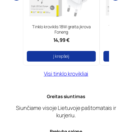
N ir
Tinklo kroviklis 18W greita įkrova
Type-C tinklo kro
one
Foneng
Fone
14,99 €
19,99
Į krepšelį
Į krepš
Visi tinklo krovikliai
Greitas siuntimas
Siunčiame visoje Lietuvoje paštomatais ir
kurjeriu.
Prekyba salone