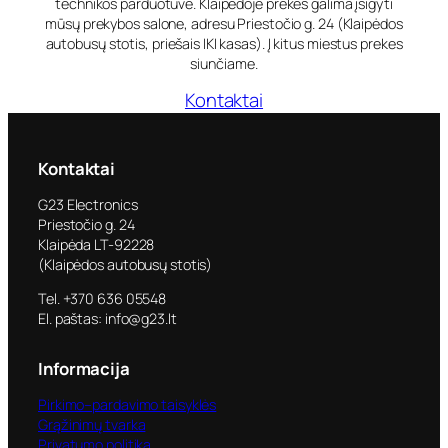
technikos parduotuvė. Klaipėdoje prekes galima įsigyti
mūsų prekybos salone, adresu Priestočio g. 24 (Klaipėdos
autobusų stotis, priešais IKI kasas). Į kitus miestus prekes
siunčiame.
Kontaktai
Kontaktai
G23 Electronics
Priestočio g. 24
Klaipėda LT-92228
(Klaipėdos autobusų stotis)
Tel. +370 636 05548
El. paštas: info@g23.lt
Informacija
Pirkimo–pardavimo taisyklės
Grąžinimų tvarka
Privatumo politika