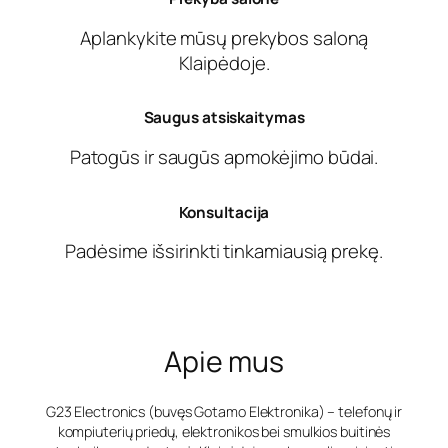
Aplankykite mūsų prekybos saloną
Klaipėdoje.
Saugus atsiskaitymas
Patogūs ir saugūs apmokėjimo būdai.
Konsultacija
Padėsime išsirinkti tinkamiausią prekę.
Apie mus
G23 Electronics (buvęs Gotamo Elektronika) – telefonų ir
kompiuterių priedų, elektronikos bei smulkios buitinės