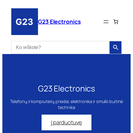
Eiti
prie
turinio
G23 Electronics
G23 Electronics
Telefonų ir kompiuterių priedai, elektronika ir smulki buitinė
technika
Į parduotuvę