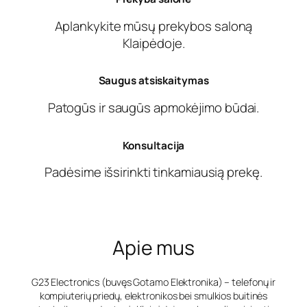
Aplankykite mūsų prekybos saloną
Klaipėdoje.
Saugus atsiskaitymas
Patogūs ir saugūs apmokėjimo būdai.
Konsultacija
Padėsime išsirinkti tinkamiausią prekę.
Apie mus
G23 Electronics (buvęs Gotamo Elektronika) – telefonų ir
kompiuterių priedų, elektronikos bei smulkios buitinės