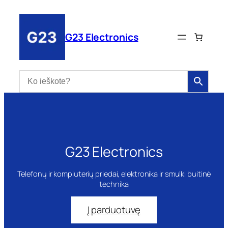
Eiti
prie
turinio
G23 Electronics
G23 Electronics
Telefonų ir kompiuterių priedai, elektronika ir smulki buitinė
technika
Į parduotuvę