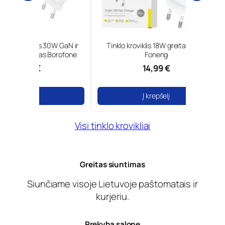
0W GaN ir
Tinklo kroviklis 18W greita įkrova
Type-C tinkl
Borofone
Foneng
14,99 €
Į krepšelį
Į
Visi tinklo krovikliai
Greitas siuntimas
Siunčiame visoje Lietuvoje paštomatais ir
kurjeriu.
Prekyba salone