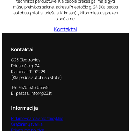
technikos parduotuvė. Klaipėdoje prekes galima įsigyti
mūsų prekybos salone, adresu Priestočio g. 24 (Klaipėdos
autobusų stotis, priešais IKI kasas). Į kitus miestus prekes
siunčiame.
Kontaktai
Kontaktai
G23 Electronics
Priestočio g. 24
Klaipėda LT-92228
(Klaipėdos autobusų stotis)
Tel. +370 636 05548
El. paštas: info@g23.lt
Informacija
Pirkimo–pardavimo taisyklės
Grąžinimų tvarka
Privatumo politika