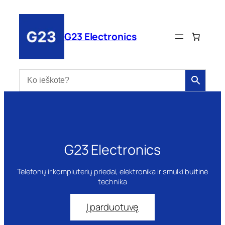
Eiti
prie
turinio
G23 Electronics
G23 Electronics
Telefonų ir kompiuterių priedai, elektronika ir smulki buitinė
technika
Į parduotuvę