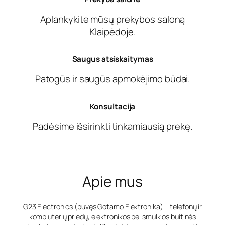
Aplankykite mūsų prekybos saloną
Klaipėdoje.
Saugus atsiskaitymas
Patogūs ir saugūs apmokėjimo būdai.
Konsultacija
Padėsime išsirinkti tinkamiausią prekę.
Apie mus
G23 Electronics (buvęs Gotamo Elektronika) – telefonų ir
kompiuterių priedų, elektronikos bei smulkios buitinės