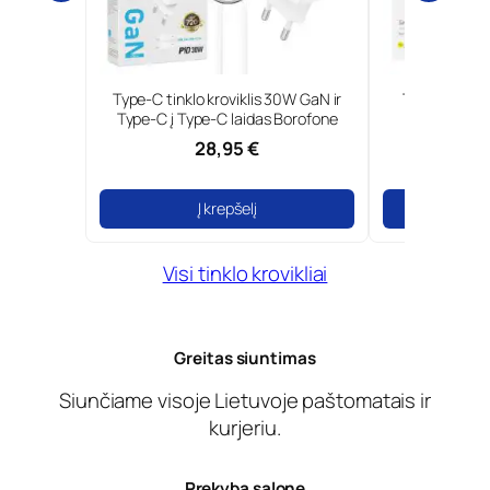
inklo kroviklis 30W GaN ir
Tinklo kroviklis 18W greita įkrova
į Type-C laidas Borofone
Foneng
28,95 €
14,99 €
Į krepšelį
Į krepšelį
Visi tinklo krovikliai
Greitas siuntimas
Siunčiame visoje Lietuvoje paštomatais ir
kurjeriu.
Prekyba salone