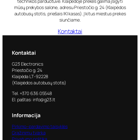
technikos parduotuvė. Klaipėdoje prekes galima įsigyti
mūsų prekybos salone, adresu Priestočio g. 24 (Klaipėdos
autobusų stotis, priešais IKI kasas). Į kitus miestus prekes
siunčiame.
Kontaktai
Kontaktai
G23 Electronics
Priestočio g. 24
Klaipėda LT-92228
(Klaipėdos autobusų stotis)
Tel. +370 636 05548
El. paštas: info@g23.lt
Informacija
Pirkimo–pardavimo taisyklės
Grąžinimų tvarka
Privatumo politika