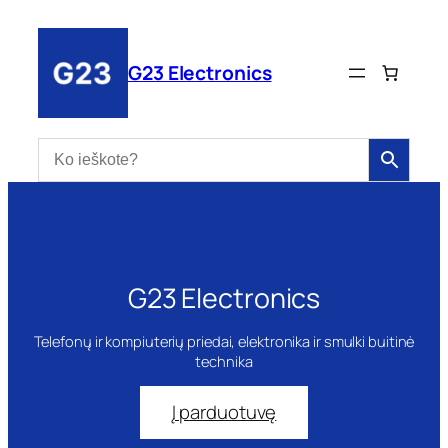
Eiti
prie
turinio
G23 Electronics
G23 Electronics
Telefonų ir kompiuterių priedai, elektronika ir smulki buitinė
technika
Į parduotuvę