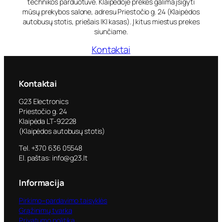
technikos parduotuvė. Klaipėdoje prekes galima įsigyti
mūsų prekybos salone, adresu Priestočio g. 24 (Klaipėdos
autobusų stotis, priešais IKI kasas). Į kitus miestus prekes
siunčiame.
Kontaktai
Kontaktai
G23 Electronics
Priestočio g. 24
Klaipėda LT-92228
(Klaipėdos autobusų stotis)
Tel. +370 636 05548
El. paštas: info@g23.lt
Informacija
Pirkimo–pardavimo taisyklės
Grąžinimų tvarka
Privatumo politika