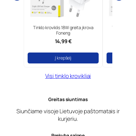
0W GaN ir
Tinklo kroviklis 18W greita įkrova
Type-C tinkl
Borofone
Foneng
14,99 €
Į krepšelį
Į
Visi tinklo krovikliai
Greitas siuntimas
Siunčiame visoje Lietuvoje paštomatais ir
kurjeriu.
Prekyba salone