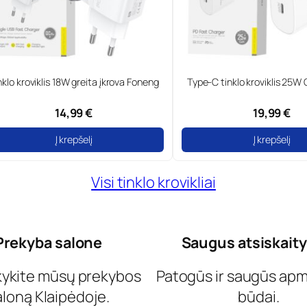
pe-C tinklo kroviklis 25W GaN Foneng
Type-C tinklo kroviklis 20
19,99 €
19,99 €
Į krepšelį
Į krepšelį
Visi tinklo krovikliai
Prekyba salone
Saugus atsiskait
kykite mūsų prekybos
Patogūs ir saugūs ap
aloną Klaipėdoje.
būdai.