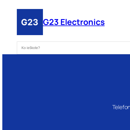
Eiti
prie
G23 Electronics
turinio
Telefon