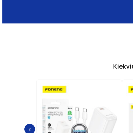
Kiekvi
‹