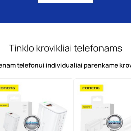
Tinklo krovikliai telefonams
enam telefonui individualiai parenkame krov