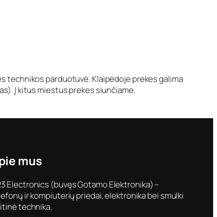
nės technikos parduotuvė. Klaipėdoje prekes galima
as). Į kitus miestus prekes siunčiame.
pie mus
3 Electronics (buvęs Gotamo Elektronika) –
lefonų ir kompiuterių priedai, elektronika bei smulki
itinė technika.