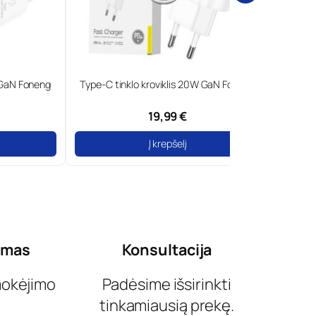
W GaN Foneng
Į krepšelį
ymas
Konsultacija
mokėjimo
Padėsime išsirinkti
tinkamiausią prekę.