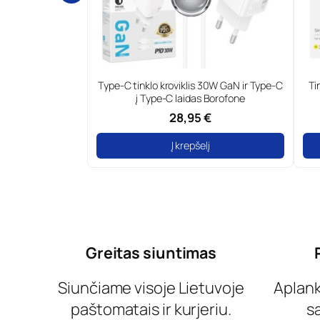
 30W GaN ir Type-C
Tinklo kroviklis 18W greita įkrova Foneng
Ty
 Borofone
 €
14,99 €
lį
Į krepšelį
Greitas siuntimas
Siunčiame visoje Lietuvoje
Aplan
paštomatais ir kurjeriu.
s