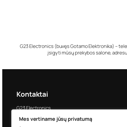
G23 Electronics (buvęs Gotamo Elektronika) – tele
įsigyti mūsų prekybos salone, adresu 
Kontaktai
G23 Electronics
Priestočio g. 24
Mes vertiname jūsų privatumą
Klaipėda LT-92228