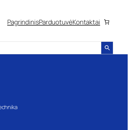
Pagrindinis
Parduotuvė
Kontaktai
technika