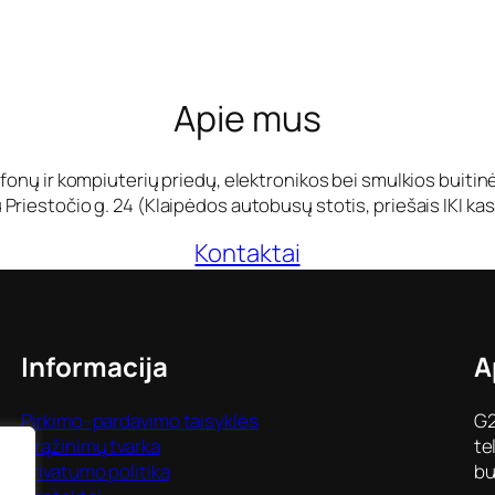
Apie mus
fonų ir kompiuterių priedų, elektronikos bei smulkios buiti
Priestočio g. 24 (Klaipėdos autobusų stotis, priešais IKI kas
Kontaktai
Informacija
A
Pirkimo–pardavimo taisyklės
G2
Grąžinimų tvarka
te
Privatumo politika
bu