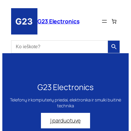
Eiti
prie
turinio
G23 Electronics
G23 Electronics
Telefonų ir kompiuterių priedai, elektronika ir smulki buitinė
technika
Į parduotuvę