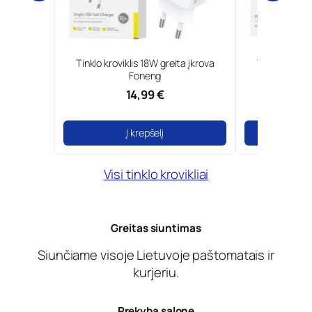
0W GaN ir
Tinklo kroviklis 18W greita įkrova
Type-C tinkl
Borofone
Foneng
14,99 €
Į krepšelį
Į
Visi tinklo krovikliai
Greitas siuntimas
Siunčiame visoje Lietuvoje paštomatais ir
kurjeriu.
Prekyba salone