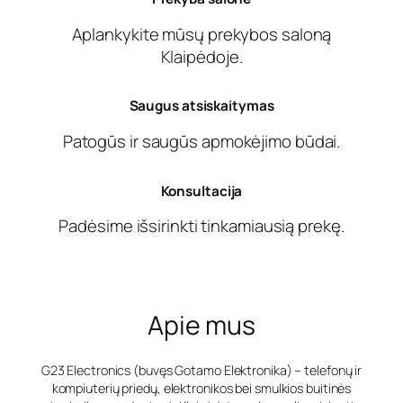
Aplankykite mūsų prekybos saloną
Klaipėdoje.
Saugus atsiskaitymas
Patogūs ir saugūs apmokėjimo būdai.
Konsultacija
Padėsime išsirinkti tinkamiausią prekę.
Apie mus
G23 Electronics (buvęs Gotamo Elektronika) – telefonų ir
kompiuterių priedų, elektronikos bei smulkios buitinės