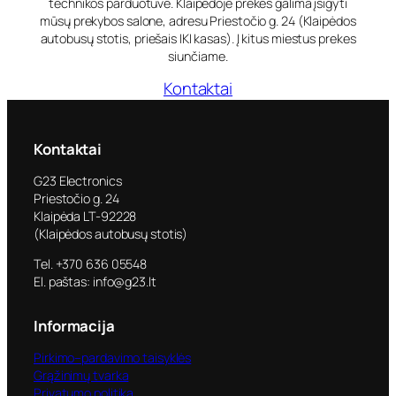
technikos parduotuvė. Klaipėdoje prekes galima įsigyti
mūsų prekybos salone, adresu Priestočio g. 24 (Klaipėdos
autobusų stotis, priešais IKI kasas). Į kitus miestus prekes
siunčiame.
Kontaktai
Kontaktai
G23 Electronics
Priestočio g. 24
Klaipėda LT-92228
(Klaipėdos autobusų stotis)
Tel. +370 636 05548
El. paštas: info@g23.lt
Informacija
Pirkimo–pardavimo taisyklės
Grąžinimų tvarka
Privatumo politika