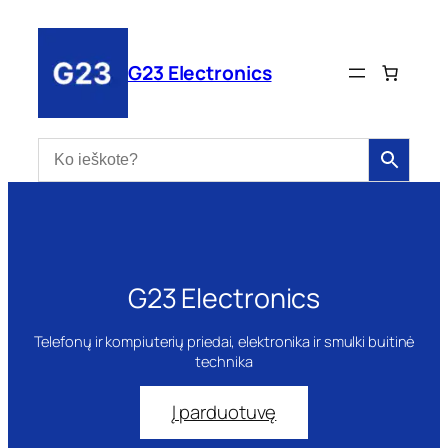
Eiti
prie
turinio
G23 Electronics
G23 Electronics
Telefonų ir kompiuterių priedai, elektronika ir smulki buitinė
technika
Į parduotuvę