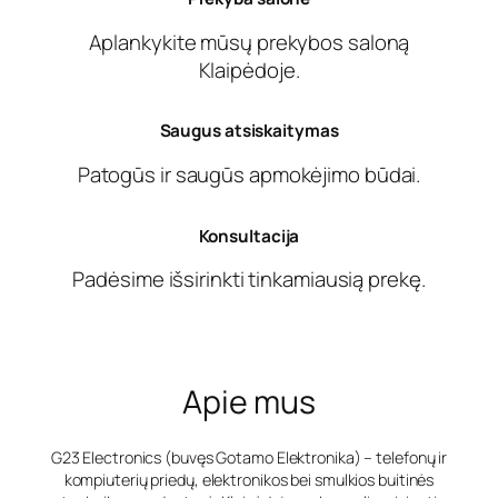
Aplankykite mūsų prekybos saloną
Klaipėdoje.
Saugus atsiskaitymas
Patogūs ir saugūs apmokėjimo būdai.
Konsultacija
Padėsime išsirinkti tinkamiausią prekę.
Apie mus
G23 Electronics (buvęs Gotamo Elektronika) – telefonų ir
kompiuterių priedų, elektronikos bei smulkios buitinės