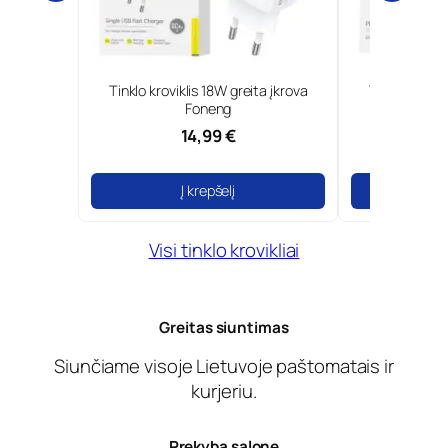
0W GaN ir
Tinklo kroviklis 18W greita įkrova
Type-C tinkl
Borofone
Foneng
14,99 €
Į krepšelį
Į
Visi tinklo krovikliai
Greitas siuntimas
Siunčiame visoje Lietuvoje paštomatais ir
kurjeriu.
Prekyba salone