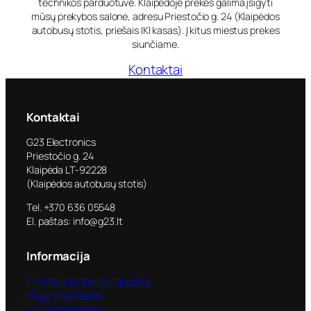
technikos parduotuvė. Klaipėdoje prekes galima įsigyti
mūsų prekybos salone, adresu Priestočio g. 24 (Klaipėdos
autobusų stotis, priešais IKI kasas). Į kitus miestus prekes
siunčiame.
Kontaktai
Kontaktai
G23 Electronics
Priestočio g. 24
Klaipėda LT-92228
(Klaipėdos autobusų stotis)
Tel. +370 636 05548
El. paštas: info@g23.lt
Informacija
Pirkimo–pardavimo taisyklės
Grąžinimų tvarka
Privatumo politika