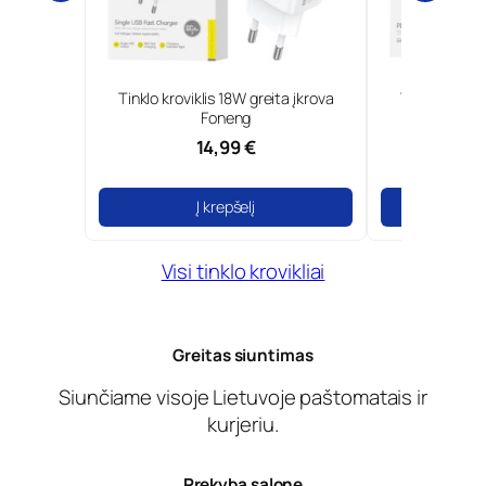
0W GaN ir
Tinklo kroviklis 18W greita įkrova
Type-C tinkl
Borofone
Foneng
14,99 €
Į krepšelį
Į
Visi tinklo krovikliai
Greitas siuntimas
Siunčiame visoje Lietuvoje paštomatais ir
kurjeriu.
Prekyba salone