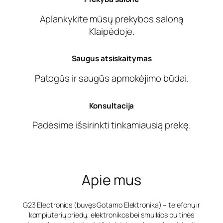
Aplankykite mūsų prekybos saloną
Klaipėdoje.
Saugus atsiskaitymas
Patogūs ir saugūs apmokėjimo būdai.
Konsultacija
Padėsime išsirinkti tinkamiausią prekę.
Apie mus
G23 Electronics (buvęs Gotamo Elektronika) – telefonų ir
kompiuterių priedų, elektronikos bei smulkios buitinės