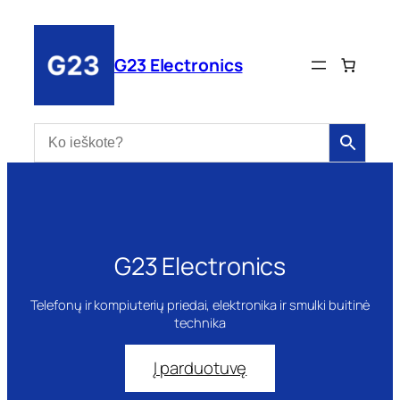
Eiti
prie
turinio
G23 Electronics
G23 Electronics
Telefonų ir kompiuterių priedai, elektronika ir smulki buitinė
technika
Į parduotuvę