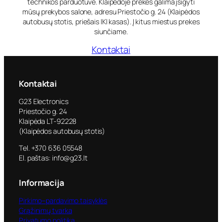
technikos parduotuvė. Klaipėdoje prekes galima įsigyti
mūsų prekybos salone, adresu Priestočio g. 24 (Klaipėdos
autobusų stotis, priešais IKI kasas). Į kitus miestus prekes
siunčiame.
Kontaktai
Kontaktai
G23 Electronics
Priestočio g. 24
Klaipėda LT-92228
(Klaipėdos autobusų stotis)
Tel. +370 636 05548
El. paštas: info@g23.lt
Informacija
Pirkimo–pardavimo taisyklės
Grąžinimų tvarka
Privatumo politika