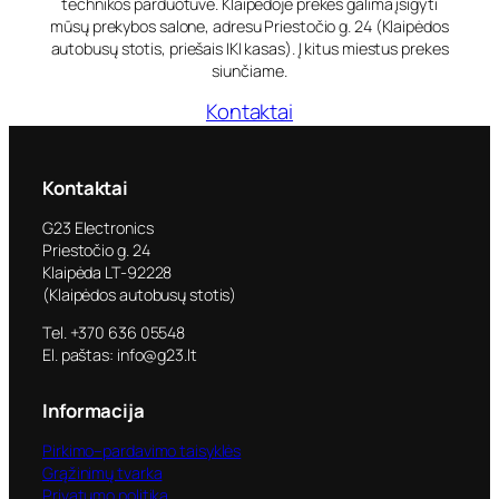
technikos parduotuvė. Klaipėdoje prekes galima įsigyti
mūsų prekybos salone, adresu Priestočio g. 24 (Klaipėdos
autobusų stotis, priešais IKI kasas). Į kitus miestus prekes
siunčiame.
Kontaktai
Kontaktai
G23 Electronics
Priestočio g. 24
Klaipėda LT-92228
(Klaipėdos autobusų stotis)
Tel. +370 636 05548
El. paštas: info@g23.lt
Informacija
Pirkimo–pardavimo taisyklės
Grąžinimų tvarka
Privatumo politika