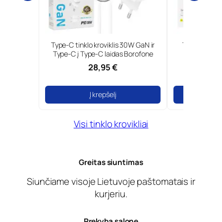
N ir
Type-C tinklo kroviklis 30W GaN ir
Tinklo kroviklis 18
ng
Type-C į Type-C laidas Borofone
Fone
28,95 €
14,99
Į krepšelį
Į krepš
Visi tinklo krovikliai
Greitas siuntimas
Siunčiame visoje Lietuvoje paštomatais ir
kurjeriu.
Prekyba salone