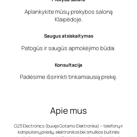
Aplankykite mūsų prekybos saloną
Klaipėdoje.
Saugus atsiskaitymas
Patogūs ir saugūs apmokėjimo būdai.
Konsultacija
Padėsime išsirinkti tinkamiausią prekę.
Apie mus
G23 Electronics (buvęs Gotamo Elektronika) – telefonų ir
kompiuterių priedų, elektronikos bei smulkios buitinės