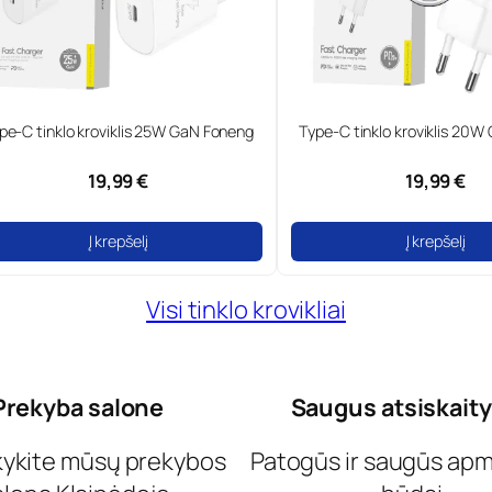
tinklo kroviklis 25W GaN Foneng
Type-C tinklo kroviklis 20W GaN
19,99 €
19,99 €
Į krepšelį
Į krepšelį
Visi tinklo krovikliai
Prekyba salone
Saugus atsiskait
kykite mūsų prekybos
Patogūs ir saugūs ap