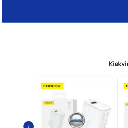
Kiekvi
‹