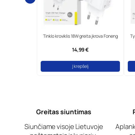
aN ir Type-C
Tinklo kroviklis 18W greita įkrova Foneng
Type-C 
fone
14,99 €
Į krepšelį
Greitas siuntimas
Siunčiame visoje Lietuvoje
Aplan