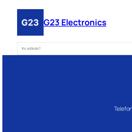
Eiti
prie
G23 Electronics
turinio
Telefon