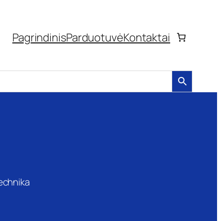
Pagrindinis
Parduotuvė
Kontaktai
technika