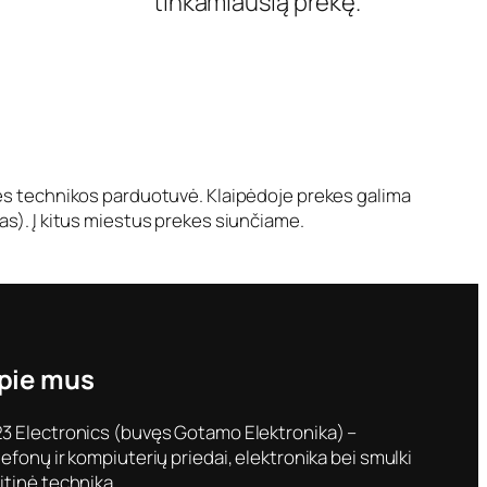
tinkamiausią prekę.
nės technikos parduotuvė. Klaipėdoje prekes galima
as). Į kitus miestus prekes siunčiame.
pie mus
3 Electronics (buvęs Gotamo Elektronika) –
lefonų ir kompiuterių priedai, elektronika bei smulki
itinė technika.