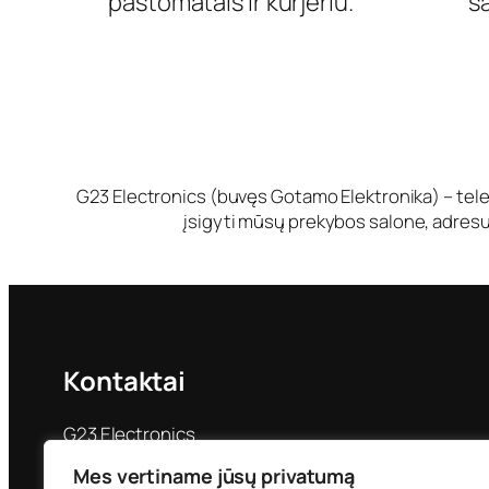
paštomatais ir kurjeriu.
s
G23 Electronics (buvęs Gotamo Elektronika) – tele
įsigyti mūsų prekybos salone, adresu 
Kontaktai
G23 Electronics
Priestočio g. 24
Mes vertiname jūsų privatumą
Klaipėda LT-92228