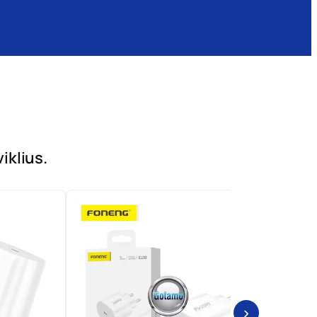
iklius.
›