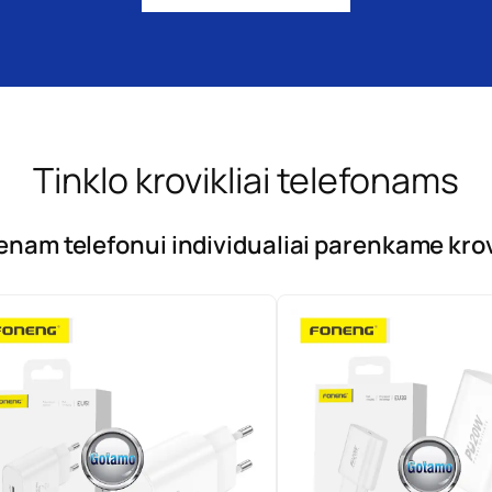
Tinklo krovikliai telefonams
enam telefonui individualiai parenkame krov