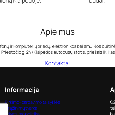
aloną Klaipėdoje.
būdai.
Apie mus
fonų ir kompiuterių priedų, elektronikos bei smulkios buiti
Priestočio g. 24 (Klaipėdos autobusų stotis, priešais IKI kas
Kontaktai
Informacija
A
Pirkimo–pardavimo taisyklės
G2
Grąžinimų tvarka
te
Privatumo politika
bu