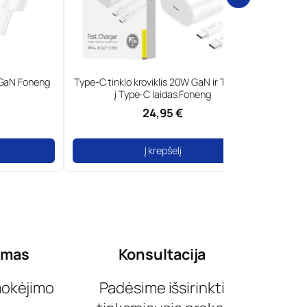
 Foneng
Type-C tinklo kroviklis 20W GaN ir Type-C
Tinklo krovik
į Type-C laidas Foneng
Ligh
24,95 €
Į krepšelį
ymas
Konsultacija
mokėjimo
Padėsime išsirinkti