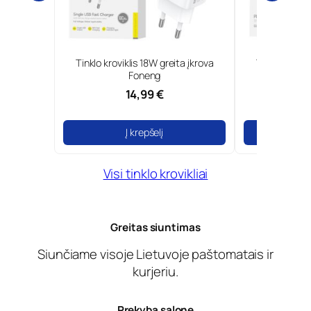
0W GaN ir
Tinklo kroviklis 18W greita įkrova
Type-C tinkl
Borofone
Foneng
14,99 €
Į krepšelį
Į
Visi tinklo krovikliai
Greitas siuntimas
Siunčiame visoje Lietuvoje paštomatais ir
kurjeriu.
Prekyba salone