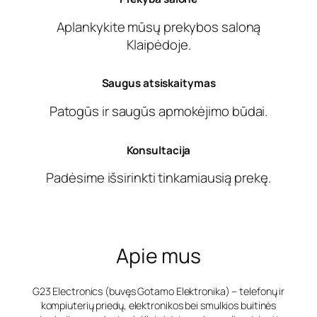
Aplankykite mūsų prekybos saloną
Klaipėdoje.
Saugus atsiskaitymas
Patogūs ir saugūs apmokėjimo būdai.
Konsultacija
Padėsime išsirinkti tinkamiausią prekę.
Apie mus
G23 Electronics (buvęs Gotamo Elektronika) – telefonų ir
kompiuterių priedų, elektronikos bei smulkios buitinės