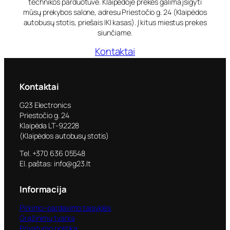
technikos parduotuvė. Klaipėdoje prekes galima įsigyti
mūsų prekybos salone, adresu Priestočio g. 24 (Klaipėdos
autobusų stotis, priešais IKI kasas). Į kitus miestus prekes
siunčiame.
Kontaktai
Kontaktai
G23 Electronics
Priestočio g. 24
Klaipėda LT-92228
(Klaipėdos autobusų stotis)
Tel. +370 636 05548
El. paštas: info@g23.lt
Informacija
Pirkimo–pardavimo taisyklės
Grąžinimų tvarka
Privatumo politika