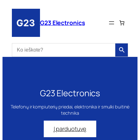
Eiti
prie
turinio
G23 Electronics
G23 Electronics
Telefonų ir kompiuterių priedai, elektronika ir smulki buitinė
technika
Į parduotuvę