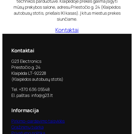
technikos parduotuvė. Klaipėdoje prekes galima įsigyti
mūsų prekybos salone, adresu Priestočio g. 24 (Klaipėdos
autobusų stotis, priešais IKI kasas). Į kitus miestus prekes
siunčiame.
Kontaktai
Kontaktai
G23 Electronics
Priestočio g. 24
Klaipėda LT-92228
(Klaipėdos autobusų stotis)
Tel. +370 636 05548
El. paštas: info@g23.lt
Informacija
Pirkimo–pardavimo taisyklės
Grąžinimų tvarka
Privatumo politika