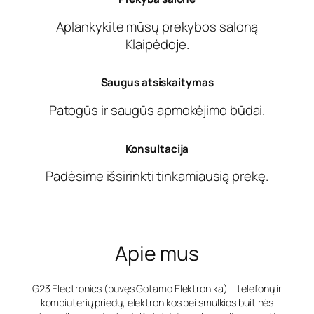
Aplankykite mūsų prekybos saloną
Klaipėdoje.
Saugus atsiskaitymas
Patogūs ir saugūs apmokėjimo būdai.
Konsultacija
Padėsime išsirinkti tinkamiausią prekę.
Apie mus
G23 Electronics (buvęs Gotamo Elektronika) – telefonų ir
kompiuterių priedų, elektronikos bei smulkios buitinės