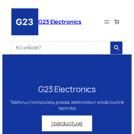
Eiti
prie
turinio
G23 Electronics
G23 Electronics
Telefonų ir kompiuterių priedai, elektronika ir smulki buitinė
technika
Į parduotuvę