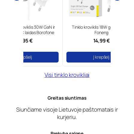
0W GaN ir
Tinklo kroviklis 18W greita įkrova
Borofone
Foneng
14,99 €
Į krepšelį
Į
Visi tinklo krovikliai
Greitas siuntimas
Siunčiame visoje Lietuvoje paštomatais ir
kurjeriu.
Prekyba salone