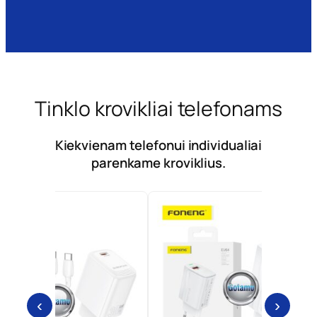
Tinklo krovikliai telefonams
Kiekvienam telefonui individualiai
parenkame kroviklius.
Type-C tinkl
‹
›