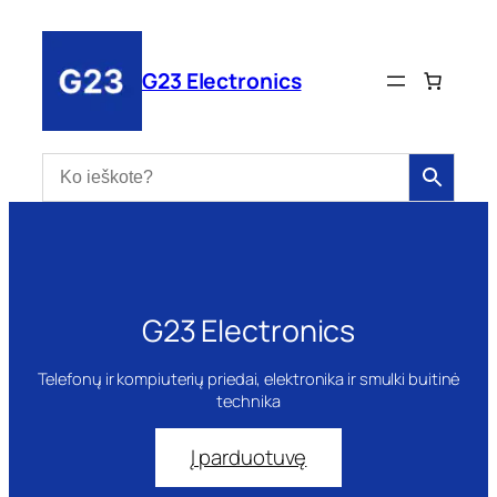
Eiti
prie
turinio
G23 Electronics
G23 Electronics
Telefonų ir kompiuterių priedai, elektronika ir smulki buitinė
technika
Į parduotuvę