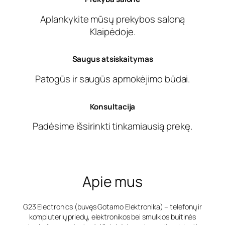
Aplankykite mūsų prekybos saloną
Klaipėdoje.
Saugus atsiskaitymas
Patogūs ir saugūs apmokėjimo būdai.
Konsultacija
Padėsime išsirinkti tinkamiausią prekę.
Apie mus
G23 Electronics (buvęs Gotamo Elektronika) – telefonų ir
kompiuterių priedų, elektronikos bei smulkios buitinės