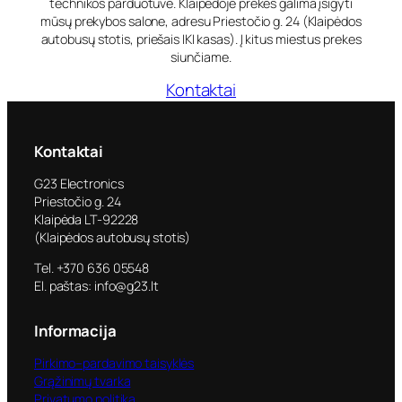
technikos parduotuvė. Klaipėdoje prekes galima įsigyti
mūsų prekybos salone, adresu Priestočio g. 24 (Klaipėdos
autobusų stotis, priešais IKI kasas). Į kitus miestus prekes
siunčiame.
Kontaktai
Kontaktai
G23 Electronics
Priestočio g. 24
Klaipėda LT-92228
(Klaipėdos autobusų stotis)
Tel. +370 636 05548
El. paštas: info@g23.lt
Informacija
Pirkimo–pardavimo taisyklės
Grąžinimų tvarka
Privatumo politika