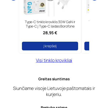
5W GaN ir
Type-C tinklo kroviklis 30W GaN ir
Tinklo krovik
 Foneng
Type-C į Type-C laidas Borofone
28,95 €
1
Į krepšelį
Į
Visi tinklo krovikliai
Greitas siuntimas
Siunčiame visoje Lietuvoje paštomatais ir
kurjeriu.
Prekyba salone