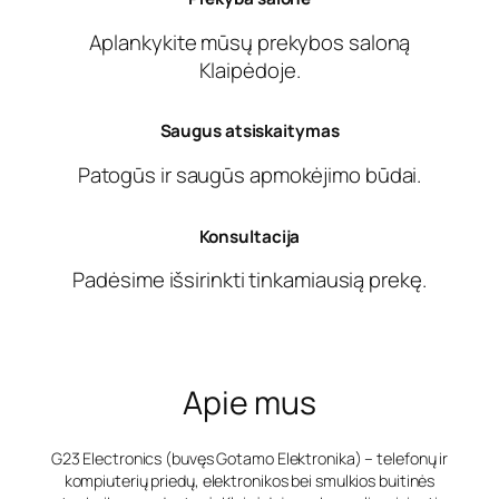
Aplankykite mūsų prekybos saloną
Klaipėdoje.
Saugus atsiskaitymas
Patogūs ir saugūs apmokėjimo būdai.
Konsultacija
Padėsime išsirinkti tinkamiausią prekę.
Apie mus
G23 Electronics (buvęs Gotamo Elektronika) – telefonų ir
kompiuterių priedų, elektronikos bei smulkios buitinės