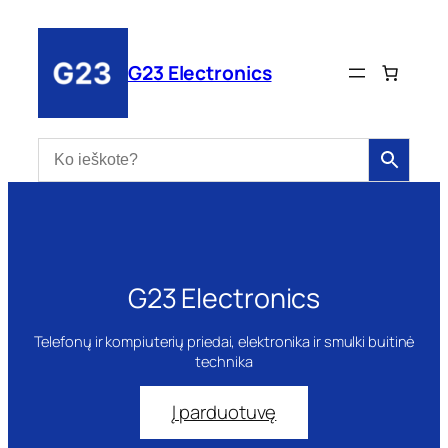
Eiti
prie
turinio
G23 Electronics
G23 Electronics
Telefonų ir kompiuterių priedai, elektronika ir smulki buitinė
technika
Į parduotuvę