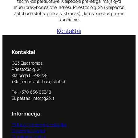
technikos parduotuvė. Klaipėdoje prekes galima įsigyti
mūsų prekybos salone, adresu Priestočio g. 24 (Klaipėdos
autobusų stotis, priešais IKI kasas). Į kitus miestus prekes
siunčiame.
Kontaktai
Kontaktai
G23 Electronics
Priestočio g. 24
Klaipėda LT-92228
(Klaipėdos autobusų stotis)
Tel. +370 636 05548
El. paštas: info@g23.lt
Informacija
Pirkimo–pardavimo taisyklės
Grąžinimų tvarka
Privatumo politika