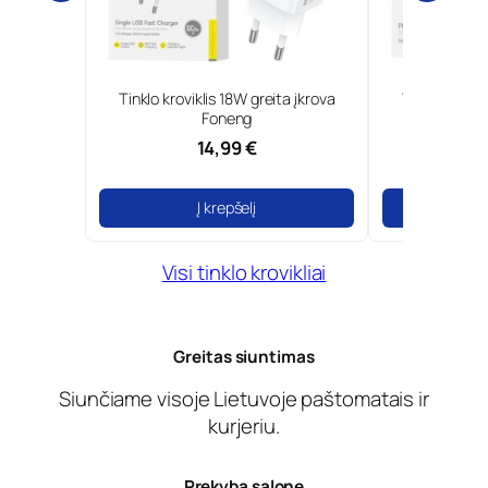
0W GaN ir
Tinklo kroviklis 18W greita įkrova
Type-C tinkl
Borofone
Foneng
14,99 €
Į krepšelį
Į
Visi tinklo krovikliai
Greitas siuntimas
Siunčiame visoje Lietuvoje paštomatais ir
kurjeriu.
Prekyba salone