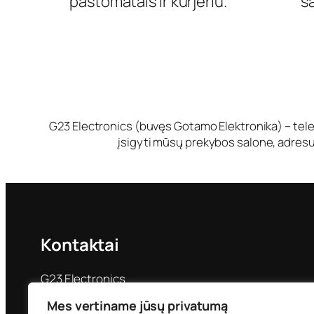
paštomatais ir kurjeriu.
s
G23 Electronics (buvęs Gotamo Elektronika) – tele
įsigyti mūsų prekybos salone, adresu 
Kontaktai
G23 Electronics
Priestočio g. 24
Mes vertiname jūsų privatumą
Klaipėda LT-92228