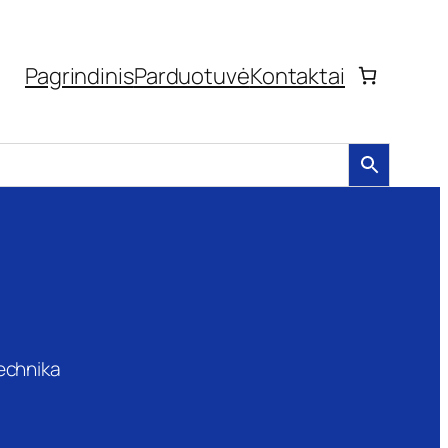
Pagrindinis
Parduotuvė
Kontaktai
technika