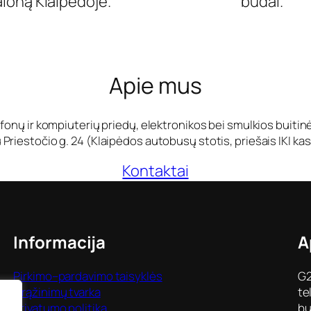
aloną Klaipėdoje.
būdai.
Apie mus
fonų ir kompiuterių priedų, elektronikos bei smulkios buiti
Priestočio g. 24 (Klaipėdos autobusų stotis, priešais IKI kas
Kontaktai
Informacija
A
Pirkimo–pardavimo taisyklės
G2
Grąžinimų tvarka
te
Privatumo politika
bu