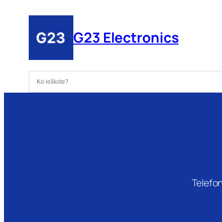
Eiti
prie
G23 Electronics
turinio
Telefon