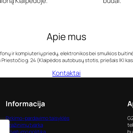
aloną Klaipėdoje.
būdai.
Apie mus
fonų ir kompiuterių priedų, elektronikos bei smulkios buiti
Priestočio g. 24 (Klaipėdos autobusų stotis, priešais IKI kas
Kontaktai
Informacija
A
Pirkimo–pardavimo taisyklės
G2
Grąžinimų tvarka
te
Privatumo politika
bu