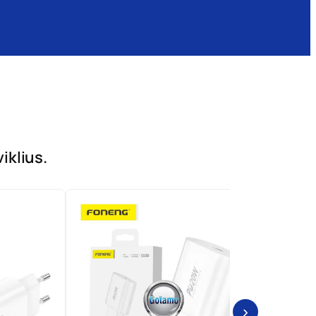
iklius.
›