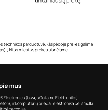
tinkamiausią prekę.
nės technikos parduotuvė. Klaipėdoje prekes galima
as). Į kitus miestus prekes siunčiame.
pie mus
3 Electronics (buvęs Gotamo Elektronika) –
lefonų ir kompiuterių priedai, elektronika bei smulki
itinė technika.