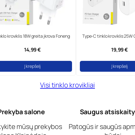
nklo kroviklis 18W greita įkrova Foneng
Type-C tinklo kroviklis 25
14,99 €
19,99 €
Į krepšelį
Į krepšelį
Visi tinklo krovikliai
Prekyba salone
Saugus atsiskait
kykite mūsų prekybos
Patogūs ir saugūs ap