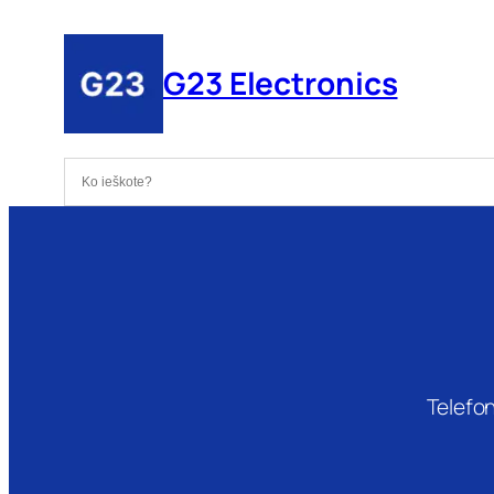
Eiti
prie
G23 Electronics
turinio
Telefon