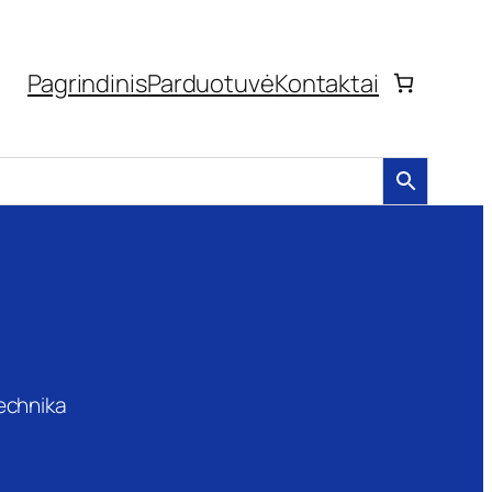
Pagrindinis
Parduotuvė
Kontaktai
technika