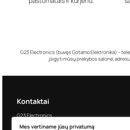
paštomatais ir kurjeriu.
s
G23 Electronics (buvęs Gotamo Elektronika) – tele
įsigyti mūsų prekybos salone, adresu 
Kontaktai
G23 Electronics
Priestočio g. 24
Mes vertiname jūsų privatumą
Klaipėda LT-92228