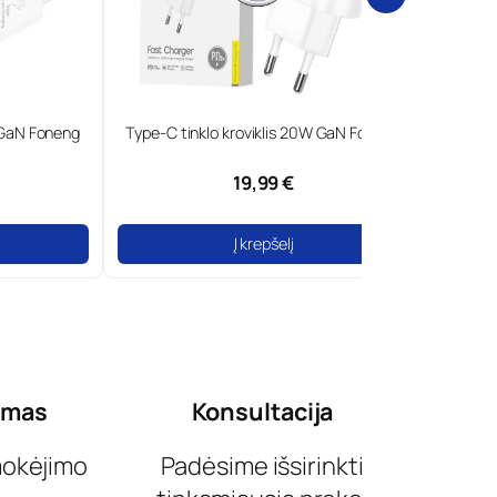
W GaN Foneng
Type-C tinklo kroviklis 20W GaN Foneng
Type-C t
19,99 €
Į krepšelį
ymas
Konsultacija
mokėjimo
Padėsime išsirinkti