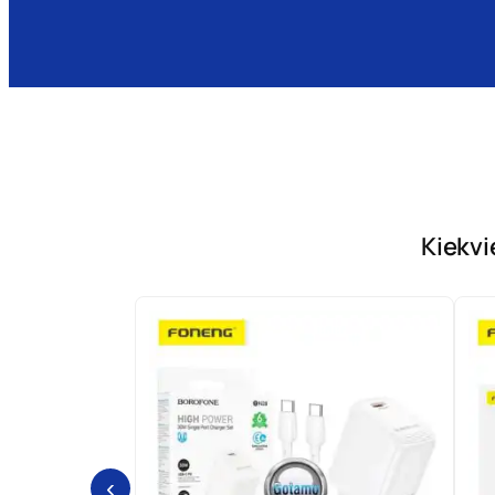
Kiekvi
‹