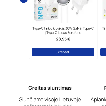
25W GaN ir Type-C
Type-C tinklo kroviklis 30W GaN ir Type-C
Ti
s Foneng
į Type-C laidas Borofone
€
28,95 €
į
Į krepšelį
Greitas siuntimas
Siunčiame visoje Lietuvoje
Aplan